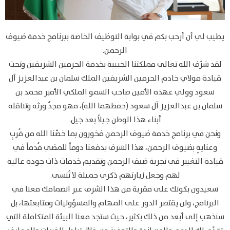
يطيب لي أن أرحب بكم في بوابة التوظيف الخاصة ببرنامج خدمة ضيوف
الرحمن.
لقد شرّف الله تعالى مملكتنا الحبيبة بخدمة الحرمين الشريفين وتحت
قيادة مولاي خادم الحرمين الشريفين الملك سلمان بن عبدالعزيز آل
سعود وولي عهده الأمين صاحب السمو الملكي الأمير محمد بن
سلمان بن عبدالعزيز آل سعود (حفظهما الله)، فهو مجدٌ ورثه وتناقله
أبناء هذا الوطن جيلاً بعد جيل.
ونحن في برنامج خدمة ضيوف الرحمن فخورون بما خصّنا الله من قُربٍ
وعنايةٍ بضيوف الرحمن، هذا الشرف يدفعنا دوماً للمضي قُدماً في
قيادة التغيير في تجربة ضيف الرحمن وتقديم خدمات ذات جودة عالية
لهم وجعل زيارتهم ذكرى جميلة لا تُنسى.
سعيدون بكونك على مقربة من هذا الشرف عبر انضمامك معنا في
البرنامج، ولن يقتصر الدور على المهام والمسؤوليات ومتابعتها، بل
سنذهب إلى أبعد من ذلك بكثير، حيث ستجد معنا البيئة المتكاملة التي